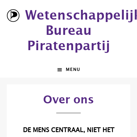
Spring
Door
Wetenschappelij
naar
naar
de
de
Bureau
hoofdnavigatie
hoofd
inhoud
Piratenpartij
MENU
Over ons
DE MENS CENTRAAL, NIET HET